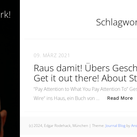
rk!
Schlagwo
09. MÄRZ 2021
Raus damit! Übers Gesch
Get it out there! About St
“Pay Attention to What You Pay Attention To” Ges
„
Wire“ ins Haus, ein Buch von …
Read More
(c) 2024, Edgar Rodehack, München
|
Theme:
Journal Blog
by
An