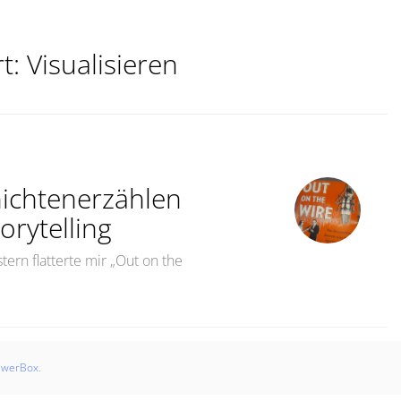
rt:
Visualisieren
ichtenerzählen
orytelling
tern flatterte mir „Out on the
Raus damit! Übers Geschichtenerzählen Get it out there! 
swerBox
.