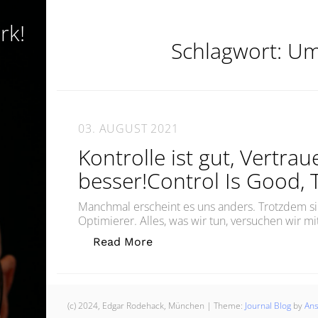
rk!
Schlagwort:
Um
03. AUGUST 2021
Kontrolle ist gut, Vertrau
besser!Control Is Good, T
Manchmal erscheint es uns anders. Trotzdem 
Optimierer. Alles, was wir tun, versuchen wir m
„Kontrolle ist gut, Vertrauen i
Read More
(c) 2024, Edgar Rodehack, München
|
Theme:
Journal Blog
by
An