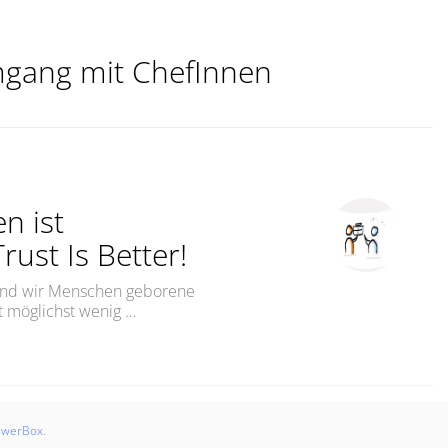
gang mit ChefInnen
en ist
rust Is Better!
sind wir Menschen geborene
it möglichst wenig …
st besser!Control Is Good, Trust Is Better!“
swerBox
.