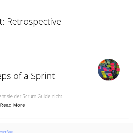
t:
Retrospective
ps of a Sprint
ieht sie der Scrum Guide nicht
„Die acht Schritte eines SprintübergangsEight 
Read More
swerBox
.