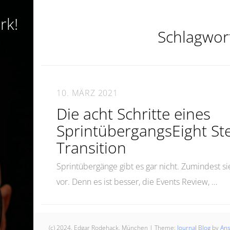
rk!
Schlagwor
10. MÄRZ 2021
Die acht Schritte eines
SprintübergangsEight Ste
Transition
Sprintübergänge gibt es gar nicht. Zumindest s
vor. Denn es ist besser, die Events Review, …
(c) 2024, Edgar Rodehack, München
|
Theme:
Journal Blog
by
An