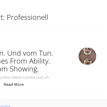
t:
Professionell
n. Und vom Tun.
s From Ability.
om Showing.
uchten meine Familie und ich
„Kunst kommt von Können. Und vom Tun. Und
Read More
swerBox
.