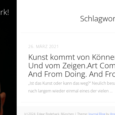
rk!
Schlagwor
26. MÄRZ 2021
Kunst kommt von Könne
Und vom Zeigen.Art Come
And From Doing. And Fr
„Ist das Kunst oder kann das weg?“ Neulich bes
nach langem wieder einmal eines der vielen …
(c) 2024, Edgar Rodehack, München
|
Theme:
Journal Blog
by
An