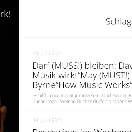
rk!
Schla
23. JULI 2021
Darf (MUSS!) bleiben: Da
Musik wirkt“May (MUST!) 
Byrne“How Music Works
Es hilft ja nix. Inventur muss sein. Und zwar reg
Bücherregal. Welche Bücher dürfen bleiben? 
09. JULI 2021