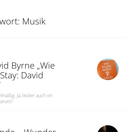
gwort:
Musik
vid Byrne „Wie
Stay: David
“
elmäßig. Ja, leider auch im
Warum?