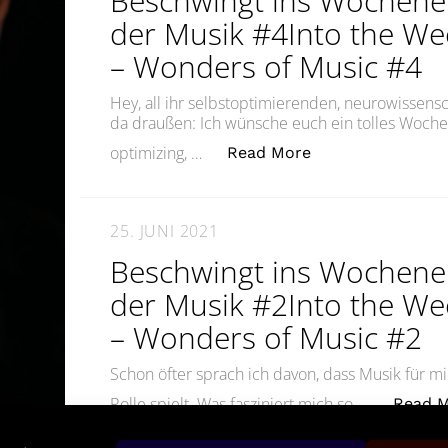
Beschwingt ins Wochen
der Musik #4Into the W
– Wonders of Music #4
Hey, all ihr selbstoptimierenden, neurowissensch
da draußen: Ich wünsche euch ein tolles Woche
„Beschwingt ins 
optimizing, …
Read More
25. JUNI 2021
Beschwingt ins Wochen
der Musik #2Into the W
– Wonders of Music #2
Schon öfter sprach ich davon, dass Musik für 
Rolle spielt. Was fasziniert mich so …
Read 