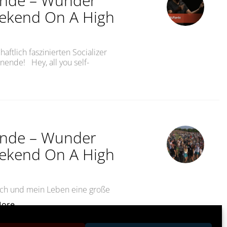
ende – Wunder
eekend On A High
aftlich faszinierten Socializer
nende! Hey, all you self-
Wochenende – Wunder der Musik #4Into the Weekend On 
ende – Wunder
eekend On A High
mich und mein Leben eine große
„Beschwingt ins Wochenende – Wunder der Musik #2I
More