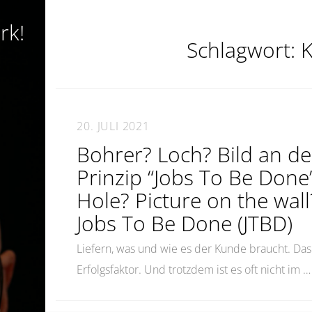
rk!
Schlagwort:
K
20. JULI 2021
Bohrer? Loch? Bild an d
Prinzip “Jobs To Be Done”
Hole? Picture on the wall
Jobs To Be Done (JTBD)
Liefern, was und wie es der Kunde braucht. Da
Erfolgsfaktor. Und trotzdem ist es oft nicht im 