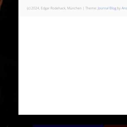
(c) 2024, Edgar Rodehack, München
|
Theme:
Journal Blog
by
An