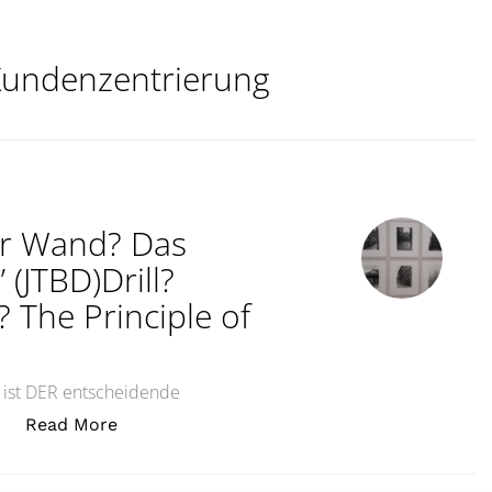
undenzentrierung
er Wand? Das
 (JTBD)Drill?
? The Principle of
s ist DER entscheidende
„Bohrer? Loch? Bild an der Wand? Das Prinz
…
Read More