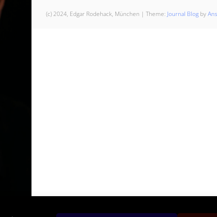
(c) 2024, Edgar Rodehack, München
|
Theme:
Journal Blog
by
An