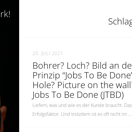
rk!
Schla
20. JULI 2021
Bohrer? Loch? Bild an d
Prinzip “Jobs To Be Done”
Hole? Picture on the wall
Jobs To Be Done (JTBD)
Liefern, was und wie es der Kunde braucht. Da
Erfolgsfaktor. Und trotzdem ist es oft nicht im 