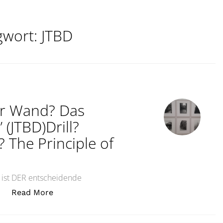
gwort:
JTBD
er Wand? Das
 (JTBD)Drill?
? The Principle of
s ist DER entscheidende
„Bohrer? Loch? Bild an der Wand? Das Prinz
…
Read More