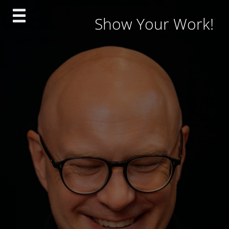
Skip
Show Your Work!
to
content