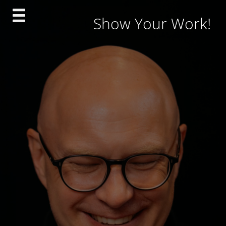
Skip
Show Your Work!
to
content