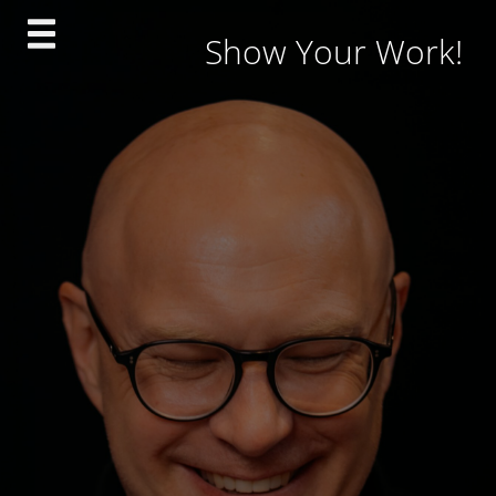
Skip
Show Your Work!
to
content