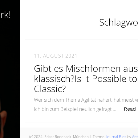
rk!
Schlagwo
11. AUGUST 2021
Gibt es Mischformen aus
klassisch?Is It Possible t
Classic?
Wer sich dem Thema Agilität nähert, hat meist vi
Ich bin zum Beispiel neulich gefragt …
Read
(c) 2024, Edgar Rodehack, München
|
Theme:
Journal Blog
by
An