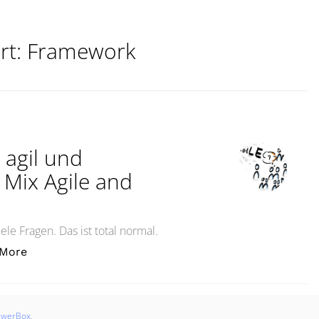
rt:
Framework
 agil und
o Mix Agile and
ele Fragen. Das ist total normal.
„Gibt es Mischformen aus agil und klassisch?Is It Pos
 More
swerBox
.