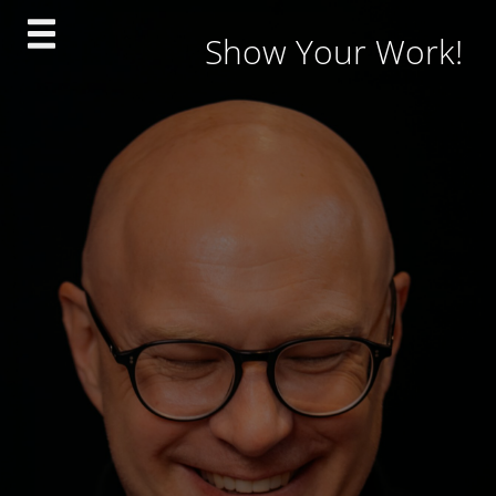
Skip
Show Your Work!
to
content