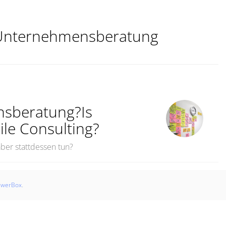
 Unternehmensberatung
onsberatung?Is
ile Consulting?
 aber stattdessen tun?
swerBox
.