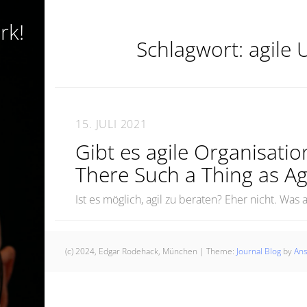
rk!
Schlagwort:
agile
15. JULI 2021
Gibt es agile Organisati
There Such a Thing as Ag
Ist es möglich, agil zu beraten? Eher nicht. Was
(c) 2024, Edgar Rodehack, München
|
Theme:
Journal Blog
by
An