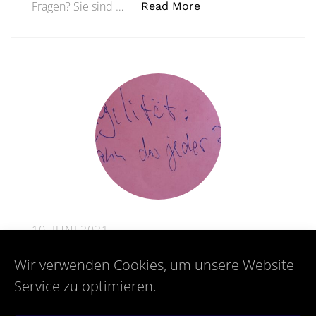
„Agile Teilprozesse i
Fragen? Sie sind …
Read More
10. JUNI 2021
Agilität – kann das jeder?Agility –
Wir verwenden Cookies, um unsere Website
Can Anyone Do It?
Service zu optimieren.
Sie sollen agil arbeiten? Sie wollen es selbst?
Vielleicht haben Sie schon ein paar erste agile