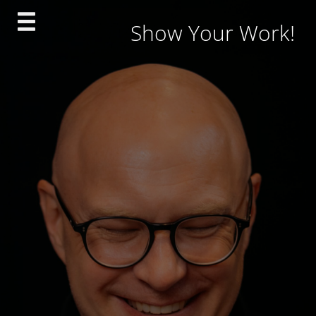
Skip
Show Your Work!
to
content