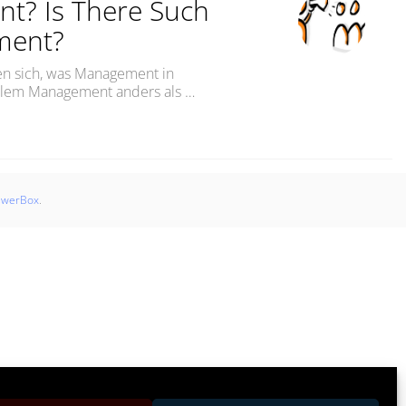
nt? Is There Such
ment?
gen sich, was Management in
gilem Management anders als …
Is There Such a Thing as Agile Management?“
swerBox
.