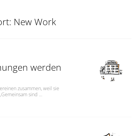
rt:
New Work
ungen werden
Vereinen zusammen, weil sie
: „Gemeinsam sind …
n werden nur gemeinsam gut“