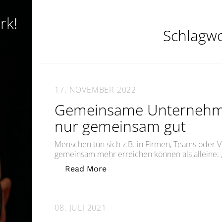
rk!
Schlagwo
17. NOVEMBER 2022
Gemeinsame Unternehm
nur gemeinsam gut
Menschen tun sich z.B. in Firmen, Teams oder 
gemeinsam mehr erreichen können als alleine
„Gemeinsame Unternehmunge
Read More
08. JULI 2021