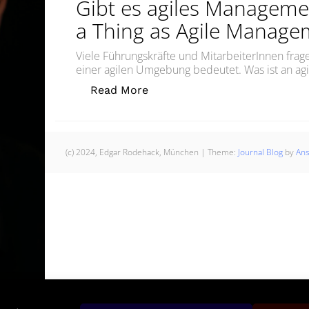
Gibt es agiles Manageme
a Thing as Agile Manage
Viele Führungskräfte und MitarbeiterInnen fra
einer agilen Umgebung bedeutet. Was ist an a
„Gibt es agiles Management? 
Read More
(c) 2024, Edgar Rodehack, München
|
Theme:
Journal Blog
by
An