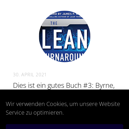
30. APRIL 2021
Dies ist ein gutes Buch #3: Byrne,
Art: The Lean TurnaroundThis Is
A Good Book #3: Byrne, Art: The
Wir verwenden Cookies, um unsere Website
Lean Turnaround
Service zu optimieren.
In Ihrem Laden kann es so nicht mehr
weitergehen? Das wissen Sie länger? Deshalb
experimentieren Sie schon länger mit Scrum oder