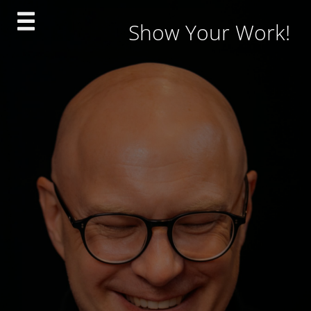
Skip
Show Your Work!
to
content