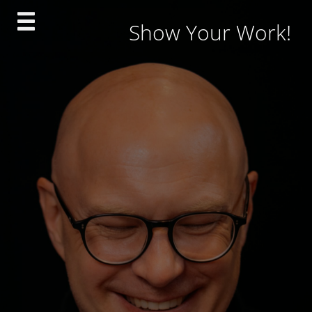
Skip
Show Your Work!
to
content