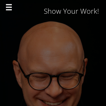
Skip
Show Your Work!
to
content