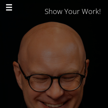
Skip
Show Your Work!
to
content