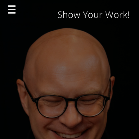
Skip
Show Your Work!
to
content