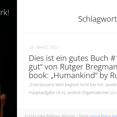
rk!
Schlagwort
29. MÄRZ 2021
Dies ist ein gutes Buch 
gut“ von Rutger Bregman
book: „Humankind“ by R
„Eine bessere Welt beginnt nicht bei mir, sonde
Hauptaufgabe ist es, andere Organisationen zu 
(c) 2024, Edgar Rodehack, München
|
Theme:
Journal Blog
by
An