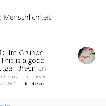
:
Menschlichkeit
#1; „Im Grunde
This is a good
utger Bregman
rn bei uns allen, und unsere
„Dies ist ein gutes Buch #1; „I
schaffen.“ …
Read More
swerBox
.