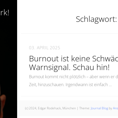
rk!
Schlagwort
03. APRIL 2025
Burnout ist keine Schwä
Warnsignal. Schau hin!
Burnout kommt nicht plötzlich – aber wenn er da 
Zeit, hinzuschauen. Irgendwann ist einfach …
(c) 2024, Edgar Rodehack, München
|
Theme:
Journal Blog
by
An