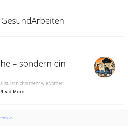
:
GesundArbeiten
che – sondern ein
ist, ist nichts mehr wie vorher.
„Burnout ist keine Schwäche – sondern ein War
Read More
swerBox
.