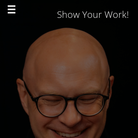
Skip
Show Your Work!
to
content