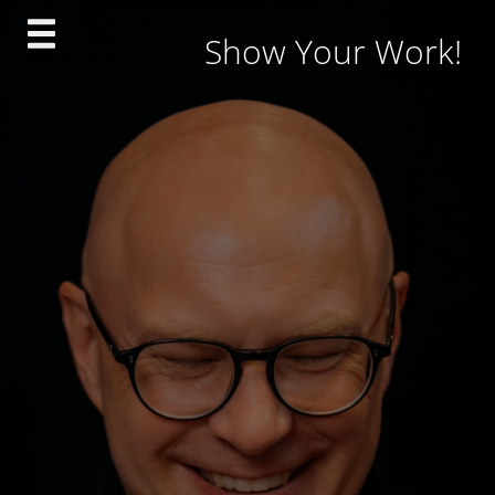
Skip
Show Your Work!
to
content