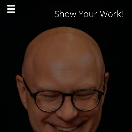
Skip
Show Your Work!
to
content