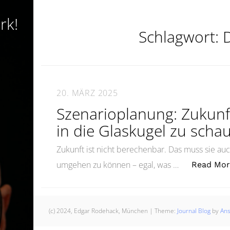
rk!
Schlagwort:
20. MÄRZ 2025
Szenarioplanung: Zukunf
in die Glaskugel zu scha
Zukunft ist nicht berechenbar. Das muss sie auch 
umgehen zu können – egal, was …
Read Mo
(c) 2024, Edgar Rodehack, München
|
Theme:
Journal Blog
by
An