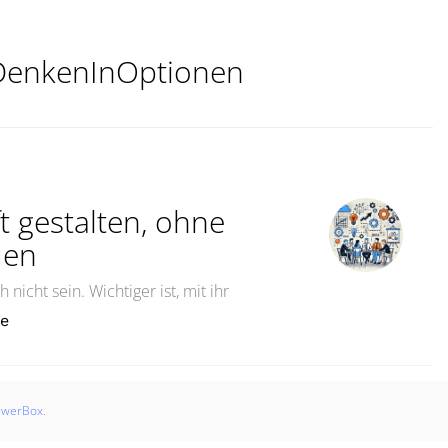
DenkenInOptionen
t gestalten, ohne
uen
nicht sein. Wichtiger ist, mit ihr
„Szenarioplanung: Zukunft gestalten, ohne in die Glask
re
swerBox
.