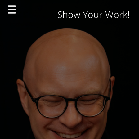
Skip
Show Your Work!
to
content