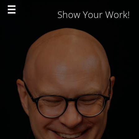
Skip
Show Your Work!
to
content