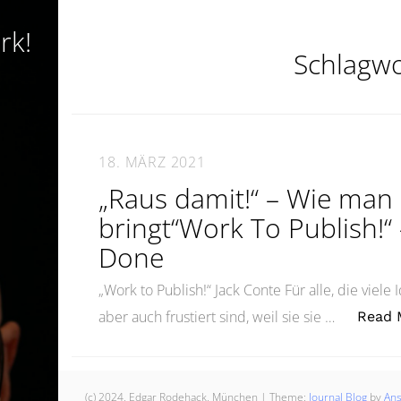
rk!
Schlagwo
18. MÄRZ 2021
„Raus damit!“ – Wie man 
bringt“Work To Publish!“
Done
„Work to Publish!“ Jack Conte Für alle, die viele
aber auch frustiert sind, weil sie sie …
Read 
(c) 2024, Edgar Rodehack, München
|
Theme:
Journal Blog
by
An