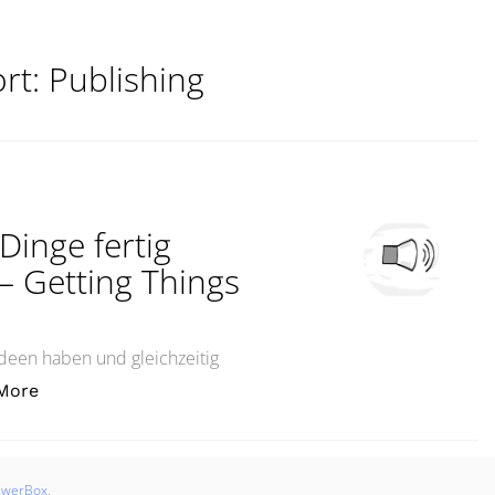
rt:
Publishing
Dinge fertig
 – Getting Things
 Ideen haben und gleichzeitig
„„Raus damit!“ – Wie man Dinge fertig bringt“Work T
More
swerBox
.