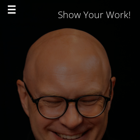
Skip
Show Your Work!
to
content