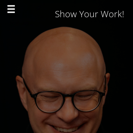
Skip
Show Your Work!
to
content